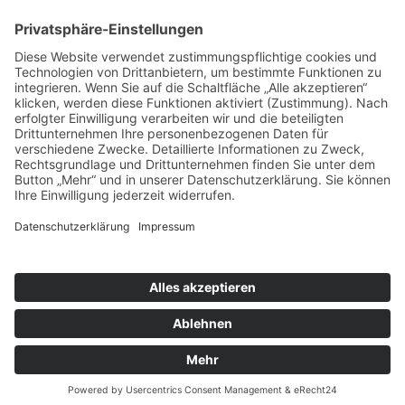
83700 Rottach-Egern
Tel. 08022 6630055
news@schuhkonzept.de
Öffnungszeiten
BERLIN
Charlottenburg
Montag - Samstag 10 - 18 Uhr
TEGERNSEE
Rottach-Egern
Donnerstag - Freitag 11 - 18 Uhr
Samstag 11 - 16 Uhr
Wie können wir dir helfen?