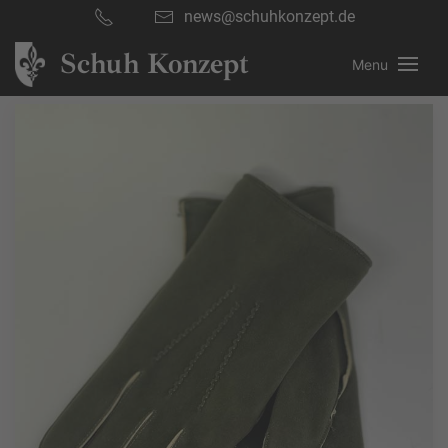
news@schuhkonzept.de
Schuh Konzept
Menu