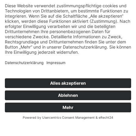
Schuh Konzept
Adresse
BERLIN
Bleibtreustr. 24
10707 Berlin Charlottenburg
Tel. 030 31508067
TEGERNSEE
Nördliche Hauptstraße 20
83700 Rottach-Egern
Tel. 08022 6630055