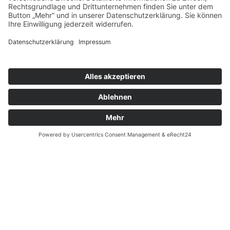
Adresse
BERLIN
Bleibtreustr. 24
10707 Berlin Charlottenburg
Tel. 030 31508067
TEGERNSEE
Nördliche Hauptstraße 20
83700 Rottach-Egern
Tel. 08022 6630055
news@schuhkonzept.de
Öffnungszeiten