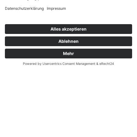
Adresse
BERLIN
Bleibtreustr. 24
10707 Berlin Charlottenburg
Tel. 030 31508067
TEGERNSEE
Nördliche Hauptstraße 20
83700 Rottach-Egern
Tel. 08022 6630055
news@schuhkonzept.de
Öffnungszeiten
BERLIN
Charlottenburg