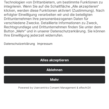
Schuh Konzept
Adresse
BERLIN
Bleibtreustr. 24
10707 Berlin Charlottenburg
Tel. 030 31508067
TEGERNSEE
Nördliche Hauptstraße 20
83700 Rottach-Egern
Tel. 08022 6630055
news@schuhkonzept.de