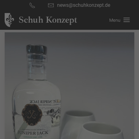
news@schuhkonzept.de
Schuh Konzept
Menu