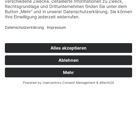
Adresse
BERLIN
Bleibtreustr. 24
10707 Berlin Charlottenburg
Tel. 030 31508067
TEGERNSEE
Nördliche Hauptstraße 20
83700 Rottach-Egern
Tel. 08022 6630055
news@schuhkonzept.de
Öffnungszeiten