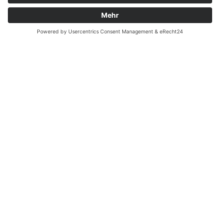
83700 Rottach-Egern
Tel. 08022 6630055
news@schuhkonzept.de
Öffnungszeiten
BERLIN
Charlottenburg
Montag - Samstag 10 - 18 Uhr
TEGERNSEE
Rottach-Egern
Donnerstag - Freitag 11 - 18 Uhr
Samstag 11 - 16 Uhr
Wie können wir dir helfen?