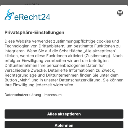
Schuh Konzept
Adresse
BERLIN
Bleibtreustr. 24
10707 Berlin Charlottenburg
Tel. 030 31508067
TEGERNSEE
Nördliche Hauptstraße 20