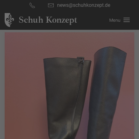
news@schuhkonzept.de
Schuh Konzept
Menu