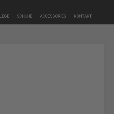
LEGE
SCHUHE
ACCESSORIES
KONTAKT