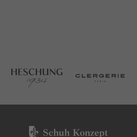
Schuh Konzept