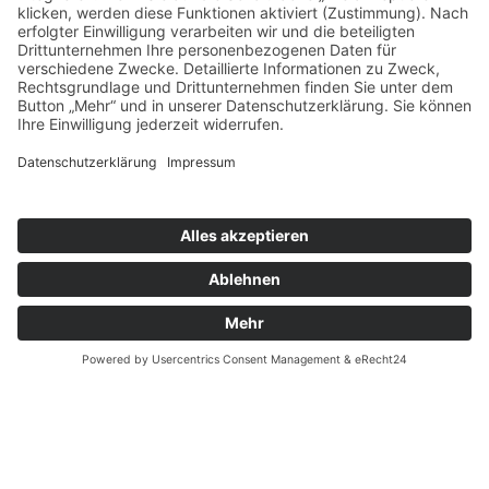
Adresse
BERLIN
Bleibtreustr. 24
10707 Berlin Charlottenburg
Tel. 030 31508067
TEGERNSEE
Nördliche Hauptstraße 20
83700 Rottach-Egern
Tel. 08022 6630055
news@schuhkonzept.de