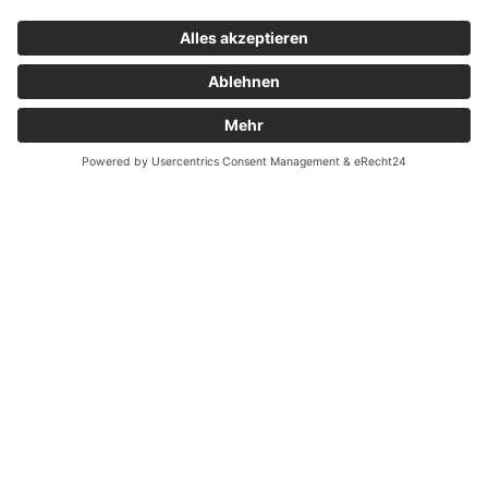
Montag - Samstag 10 - 18 Uhr
TEGERNSEE
Rottach-Egern
Donnerstag - Freitag 11 - 18 Uhr
Samstag 11 - 16 Uhr
Wie können wir dir helfen?
news@schuhkonzept.de
Kontakt
Impressum
Datenschutzerklärung
Cookie-Einstellungen
© 2026
Schuh Konzept