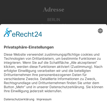
Adresse
BERLIN
Bleibtreustr. 24
10707 Berlin Charlottenburg
Tel. 030 31508067
TEGERNSEE
Nördliche Hauptstraße 20
83700 Rottach-Egern
Tel. 08022 6630055
news@schuhkonzept.de
Öffnungszeiten
BERLIN
Charlottenburg